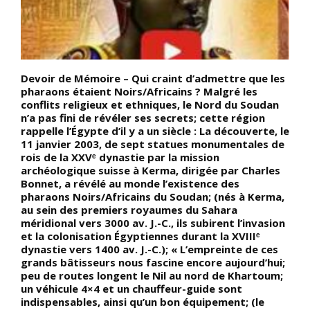
Devoir de Mémoire – Qui craint d’admettre que les
J
pharaons étaient Noirs/Africains ? Malgré les
J
conflits religieux et ethniques, le Nord du Soudan
o
s
n’a pas fini de révéler ses secrets; cette région
p
rappelle l’Égypte d’il y a un siècle : La découverte, le
a
11 janvier 2003, de sept statues monumentales de
p
ts
rois de la XXVᵉ dynastie par la mission
l
ue
archéologique suisse à Kerma, dirigée par Charles
d
Bonnet, a révélé au monde l’existence des
pharaons Noirs/Africains du Soudan; (nés à Kerma,
t
au sein des premiers royaumes du Sahara
pe
méridional vers 3000 av. J.-C., ils subirent l’invasion
et la colonisation Égyptiennes durant la XVIIIᵉ
dynastie vers 1400 av. J.-C.); « L’empreinte de ces
grands bâtisseurs nous fascine encore aujourd’hui;
peu de routes longent le Nil au nord de Khartoum;
un véhicule 4×4 et un chauffeur-guide sont
indispensables, ainsi qu’un bon équipement; (le