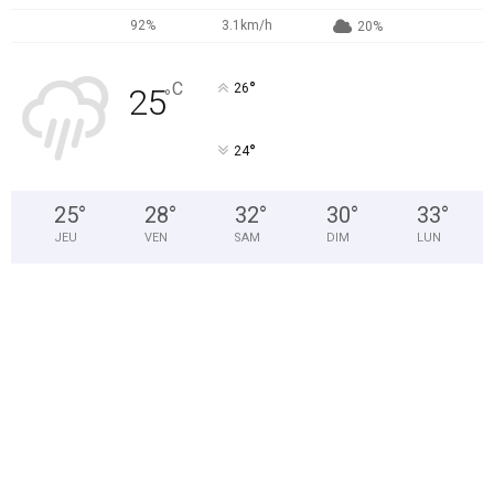
92%
3.1km/h
20%
°
C
26
25
°
°
24
25
°
28
°
32
°
30
°
33
°
JEU
VEN
SAM
DIM
LUN