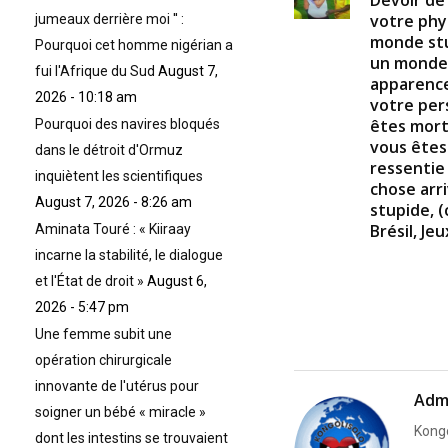
Devoir de 
votre phy
jumeaux derrière moi '' :
monde stu
Pourquoi cet homme nigérian a
un monde 
fui l'Afrique du Sud
August 7,
apparence
2026 - 10:18 am
votre per
êtes mort
Pourquoi des navires bloqués
vous êtes
dans le détroit d'Ormuz
ressentie
inquiètent les scientifiques
chose arr
August 7, 2026 - 8:26 am
stupide, (
Brésil, Je
Aminata Touré : « Kiiraay
incarne la stabilité, le dialogue
et l'État de droit »
August 6,
2026 - 5:47 pm
Une femme subit une
opération chirurgicale
innovante de l'utérus pour
Adm
soigner un bébé « miracle »
Kongo
dont les intestins se trouvaient