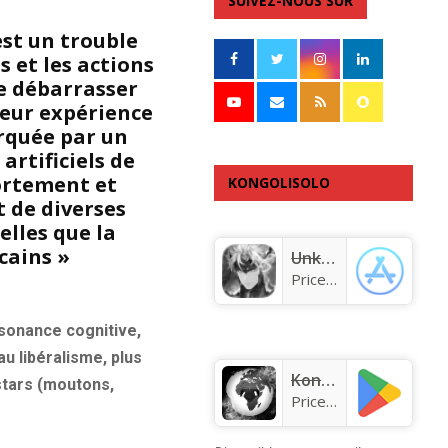
SUIVEZ-NOUS SUR
st un trouble
s et les actions
se débarrasser
leur expérience
arquée par un
artificiels de
ortement et
KONGOLISOLO
 de diverses
APPLICATION
elles que la
cains »
Unknown app
Price:
Free
ssonance cognitive,
au libéralisme, plus
KongoLisolo
 stars (moutons,
Price:
Free