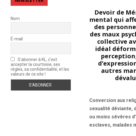
NEWSLETTER
Devoir de Mé
mental qui affe
Nom
des personnes
des maux psych
É-mail
collective a
idéal déformé
perception
S'abonner à KL, c'est
d’expressio
accepter la courtoisie, ses
autres mani
règles, sa confidentialité, et les
valeurs de ce site !
dévalu
Conversion aux relig
sexualité déviante, 
ou moins sévères d’u
esclaves, malades me