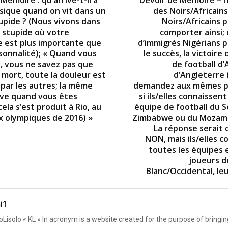
Mémoire : qu’arrive-t-il à
Devoir de Mémoire – l’
sique quand on vit dans un
des Noirs/Africains 
pide ? (Nous vivons dans
Noirs/Africains 
stupide où votre
comporter ainsi;
 est plus importante que
d’immigrés Nigérians p
sonnalité); « Quand vous
le succès, la victoire 
, vous ne savez pas que
de football d’
 mort, toute la douleur est
d’Angleterre 
 par les autres; la même
demandez aux mêmes p
ive quand vous êtes
si ils/elles connaissen
cela s’est produit à Rio, au
équipe de football du S
ux olympiques de 2016) »
Zimbabwe ou du Mozamb
La réponse serait 
NON, mais ils/elles 
toutes les équipes 
joueurs 
Blanc/Occidental, le
i1
Lisolo « KL » In acronym is a website created for the purpose of bringin