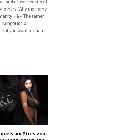
ds and allows sharing of
 of others. Why the name
anity » & « The tamer
s! KongoLisolo
that you want to share
 quels ancêtres vous
Devoir de mémoire : la
D
ous vous dirons qui
résistance ne s’est jamais
J