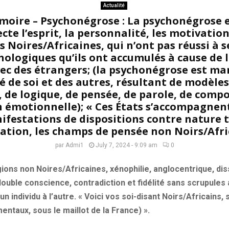
Actualité
moire – Psychonégrose : La psychonégrose e
cte l’esprit, la personnalité, les motivation
 Noires/Africaines, qui n’ont pas réussi à 
ologiques qu’ils ont accumulés à cause de 
vec des étrangers; (la psychonégrose est m
 de soi et des autres, résultant de modèles 
, de logique, de pensée, de parole, de comp
n émotionnelle); « Ces États s’accompagnent
festations de dispositions contre nature t
ation, les champs de pensée non Noirs/Afri
par
Admi1
July 7, 2024 - 9:09 am
0
ions non Noires/Africaines, xénophilie, anglocentrique, di
double conscience, contradiction et fidélité sans scrupules 
n individu à l’autre. « Voici vos soi-disant Noirs/Africains,
ntaux, sous le maillot de la France) ».