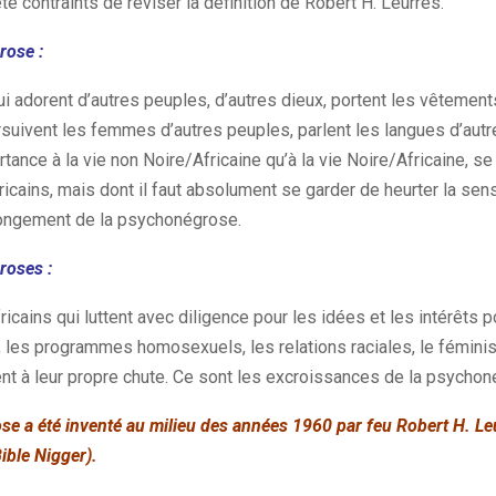
é contraints de réviser la définition de Robert H. Leurres.
rose :
i adorent d’autres peuples, d’autres dieux, portent les vêtement
rsuivent les femmes d’autres peuples, parlent les langues d’aut
ance à la vie non Noire/Africaine qu’à la vie Noire/Africaine, se l
icains, mais dont il faut absolument se garder de heurter la sens
longement de la psychonégrose.
roses :
cains qui luttent avec diligence pour les idées et les intérêts p
, les programmes homosexuels, les relations raciales, le féminism
ent à leur propre chute. Ce sont les excroissances de la psychon
e a été inventé au milieu des années 1960 par feu Robert H. Leu
ible Nigger).