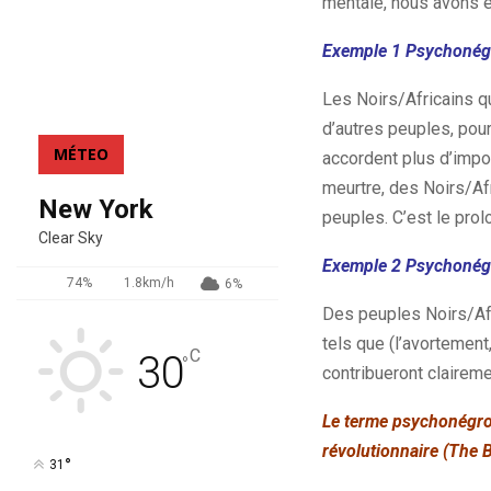
mentale, nous avons ét
Exemple 1 Psychonég
Les Noirs/Africains qu
d’autres peuples, pou
MÉTEO
accordent plus d’import
meurtre, des Noirs/Afr
New York
peuples. C’est le pro
Clear Sky
Exemple 2 Psychonég
74%
1.8km/h
6%
Des peuples Noirs/Afri
tels que (l’avortement
C
30
°
contribueront clairem
Le terme psychonégros
révolutionnaire (The B
°
31