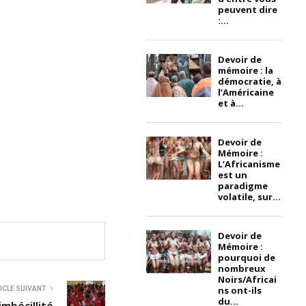
peuvent dire
:...
Devoir de
mémoire : la
démocratie, à
l’Américaine
et à...
Devoir de
Mémoire :
L’Africanisme
est un
paradigme
volatile, sur...
Devoir de
Mémoire :
pourquoi de
nombreux
Noirs/Africai
ns ont-ils
ICLE SUIVANT
du...