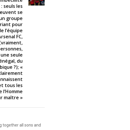
imbécillité
: seuls les
peuvent se
 un groupe
riant pour
de l’équipe
Arsenal FC,
(vraiment,
ersonnes,
t une seule
énégal, du
ique ?); «
clairement
connaissent
et tous les
de l’Homme
ur maître »
g together all sons and