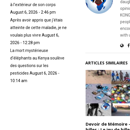
daugh
à l'extérieur de son corps
opini
August 6, 2026 - 2:46 pm
KONG
Après avoir appris que j'étais
peopl
atteinte de cette maladie, je ne
encou
with 
voulais plus vivre
August 6,
2026 - 12:28 pm
La mort mystérieuse
d'éléphants au Kenya soulève
ARTICLES SIMILAIRES
des questions sur les
pesticides
August 6, 2026 -
10:14 am
Devoir de Mémoire : Il n’y a
Devoir de Mémoire –
aucune raison pour qu’un jeune
billes : Le jeu de bill