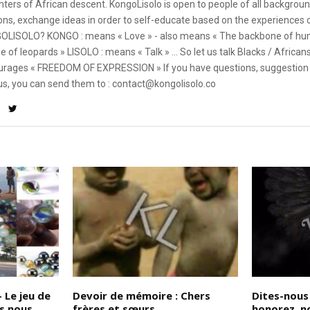
ters of African descent. KongoLisolo is open to people of all backgroun
ons, exchange ideas in order to self-educate based on the experiences
OLISOLO? KONGO : means « Love » - also means « The backbone of hum
e of leopards » LISOLO : means « Talk » ... So let us talk Blacks / African
rages « FREEDOM OF EXPRESSION » If you have questions, suggestion 
us, you can send them to : contact@kongolisolo.co
 Le jeu de
Devoir de mémoire : Chers
Dites-nous
es nous
frères et sœurs
honorez, n