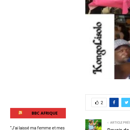
2
BBC AFRIQUE
ARTICLE PRÉ
''J'ai laissé ma femme et mes