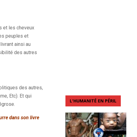
s et les cheveux
res peuples et
ivrant ainsi au
ibilité des autres
olitiques des autres,
e, Etc). Et qui
L'HUMANITÉ EN PÉRIL
égrose.
rre dans son livre