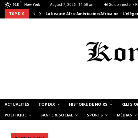
C
New York
August 7, 2026 - 11:50 am
Se connecter / R
29.5
La beauté Afro-Américaine/Africaine – L’élég
TOP DIX
ACTUALITÉS
TOP DIX
HISTOIRE DE NOIRS
RELIGIO
POLITIQUE
SANTE & SOCIAL
SPORTS
MÉDIAS