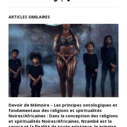
ARTICLES SIMILAIRES
Devoir de Mémoire – Les principes ontologiques et
D
fondamentaux des religions et spiritualités
p
Noires/Africaines : Dans la conception des religions
R
et spiritualités Noires/Africaines, Nzambé est la
a
source et la finalité de toute existence, le principe
f