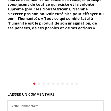
sous-jacent de tout ce qui existe et la volonté
d
suprême (pour les Noirs/Africains, Nzambé
H
n’exerce pas son pouvoir tutélaire pour effrayer ou
a
ne
punir l’humanité); « Tout ce qui semble fatal à
é
l’humanité est le produit de son imagination, de
d
ses pensées, de ses paroles et de ses actions »
b
s
n
e
LAISSER UN COMMENTAIRE