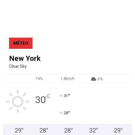
MÉTEO
New York
Clear Sky
74%
1.8km/h
6%
°
C
31
30
°
°
28
29
°
28
°
28
°
32
°
29
°