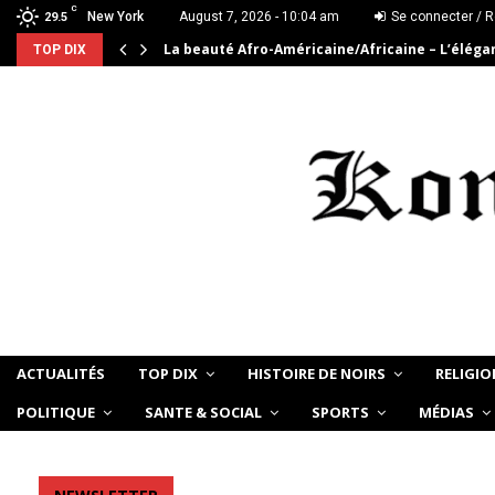
C
New York
August 7, 2026 - 10:04 am
Se connecter / R
29.5
La beauté Afro-Américaine/Africaine – L’élég
TOP DIX
ACTUALITÉS
TOP DIX
HISTOIRE DE NOIRS
RELIGIO
POLITIQUE
SANTE & SOCIAL
SPORTS
MÉDIAS