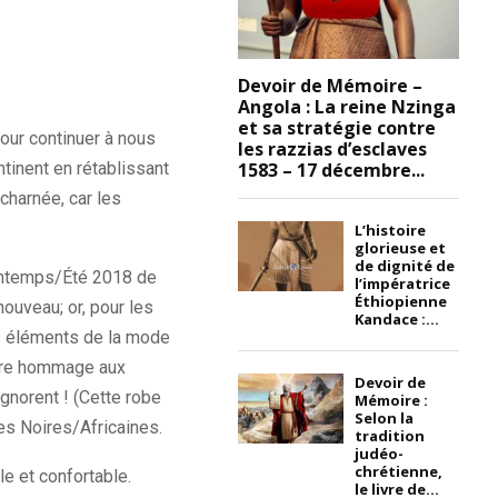
Devoir de Mémoire –
Angola : La reine Nzinga
et sa stratégie contre
pour continuer à nous
les razzias d’esclaves
1583 – 17 décembre...
tinent en rétablissant
acharnée, car les
L’histoire
glorieuse et
de dignité de
Printemps/Été 2018 de
l’impératrice
Éthiopienne
ouveau; or, pour les
Kandace :...
des éléments de la mode
endre hommage aux
Devoir de
gnorent ! (Cette robe
Mémoire :
Selon la
s Noires/Africaines.
tradition
judéo-
chrétienne,
e et confortable.
le livre de...