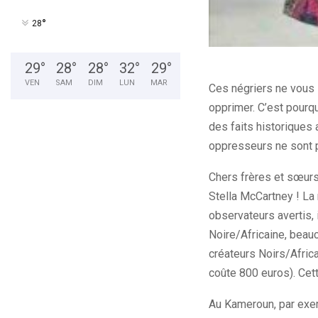
°
28
29
°
28
°
28
°
32
°
29
°
VEN
SAM
DIM
LUN
MAR
Ces négriers ne vous l
opprimer. C’est pourqu
des faits historiques a
oppresseurs ne sont pa
Chers frères et sœurs 
Stella McCartney ! La
observateurs avertis, 
Noire/Africaine, beau
créateurs Noirs/Africa
coûte 800 euros). Cet
Au Kameroun, par exem