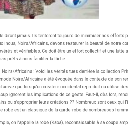
e diront jamais. Ils tenteront toujours de minimiser nos efforts 
oi nous, Noirs/Africains, devons restaurer la beauté de notre con
vérés et vérifiables. Ce doit être un effort collectif et une lutte 
s prêts à nous faciliter la tâche.
Noirs/Africains : Voici les vérités tues derrière la collection 
 mode Noire/Africaine a été évoquée dans le contexte de son ren
il arrive que lorsqu’un créateur occidental reproduit ou utilise 
coup ignorent les implications de ce geste. Faut-il, dès lors, r
ins ou s’approprier leurs créations ?? Nombreux sont ceux qui l’i
te robe est un classique de la garde-robe de nombreuses femme
ple, on l’appelle la robe (Kaba), reconnaissable à sa coupe ampl