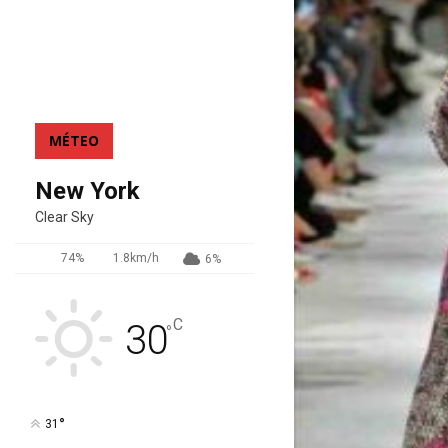
MÉTEO
New York
Clear Sky
74%
1.8km/h
6%
C
30
°
°
31