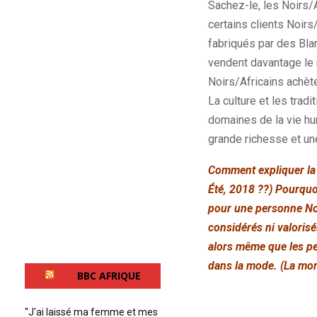
Sachez-le, les Noirs/Af
certains clients Noir
fabriqués par des Bla
vendent davantage le n
Noirs/Africains achèt
La culture et les trad
domaines de la vie hum
grande richesse et une
Comment expliquer la 
Été, 2018 ??) Pourquo
pour une personne Noi
considérés ni valoris
alors même que les per
dans la mode. (La moral
BBC AFRIQUE
''J'ai laissé ma femme et mes