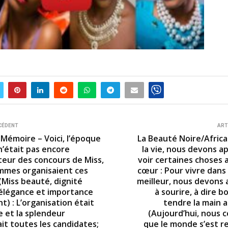
CÉDENT
ART
 Mémoire – Voici, l’époque
La Beauté Noire/Africa
n’était pas encore
la vie, nous devons a
ateur des concours de Miss,
voir certaines choses 
mmes organisaient ces
cœur : Pour vivre dan
(Miss beauté, dignité
meilleur, nous devons
 élégance et importance
à sourire, à dire b
nt) : L’organisation était
tendre la main a
e et la splendeur
(Aujourd’hui, nous 
it toutes les candidates;
que le monde s’est re