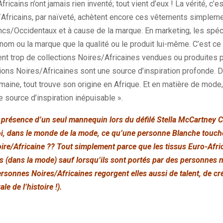
ricains n’ont jamais rien inventé; tout vient d’eux ! La vérité, c’e
s/Africains, par naïveté, achètent encore ces vêtements simpleme
ncs/Occidentaux et à cause de la marque. En marketing, les spéci
om ou la marque que la qualité ou le produit lui-même. C’est ce 
ent trop de collections Noires/Africaines vendues ou produites p
itions Noires/Africaines sont une source d’inspiration profonde. 
aine, tout trouve son origine en Afrique. Et en matière de mode, 
 source d’inspiration inépuisable ».
présence d’un seul mannequin lors du défilé Stella McCartney C
i, dans le monde de la mode, ce qu’une personne Blanche touche
re/Africaine ?? Tout simplement parce que les tissus Euro-Afri
és (dans la mode) sauf lorsqu’ils sont portés par des personnes 
sonnes Noires/Africaines regorgent elles aussi de talent, de cré
e de l’histoire !).