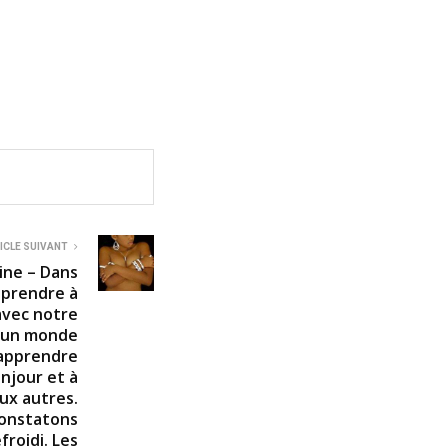
ICLE SUIVANT
ine – Dans
pprendre à
avec notre
s un monde
 apprendre
onjour et à
ux autres.
constatons
froidi. Les