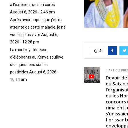
à l'extérieur de son corps
August 6, 2026 - 2:46 pm
Après avoir appris que j'étais
atteinte de cette maladie, je ne
voulais plus vivre
August 6,
2026 - 12:28 pm
La mort mystérieuse
4
d'éléphants au Kenya soulève
des questions sur les
ARTICLE PRÉ
pesticides
August 6, 2026 -
Devoir de
10:14 am
où Satan 
l’organis
où les Ho
concours 
rimaient,
s’unissaie
florissant
enveloppa