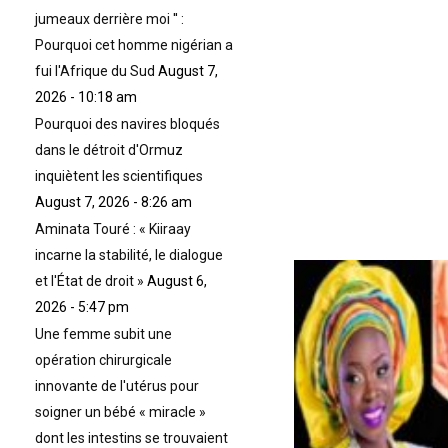
jumeaux derrière moi '' :
Pourquoi cet homme nigérian a
fui l'Afrique du Sud
August 7,
2026 - 10:18 am
Pourquoi des navires bloqués
dans le détroit d'Ormuz
inquiètent les scientifiques
August 7, 2026 - 8:26 am
Aminata Touré : « Kiiraay
incarne la stabilité, le dialogue
et l'État de droit »
August 6,
2026 - 5:47 pm
Une femme subit une
opération chirurgicale
innovante de l'utérus pour
soigner un bébé « miracle »
dont les intestins se trouvaient