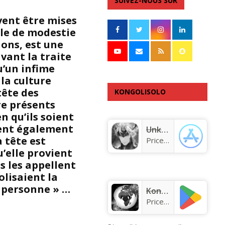
SUIVEZ-NOUS SUR
vent être mises
ole de modestie
ions, est une
vant la traite
u’un infime
la culture
tête des
KONGOLISOLO
re présents
APPLICATION
n qu’ils soient
vent également
Unknown app
a tête est
Price:
Free
’elle provient
s les appellent
olisaient la
e personne » …
KongoLisolo
Price:
Free