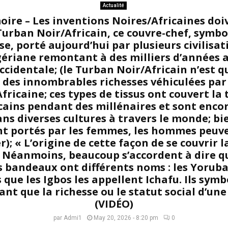
Actualité
ire – Les inventions Noires/Africaines doi
 Turban Noir/Africain, ce couvre-chef, symb
se, porté aujourd’hui par plusieurs civilisat
ériane remontant à des milliers d’années a
ccidentale; (le Turban Noir/Africain n’est q
des innombrables richesses véhiculées par 
fricaine; ces types de tissus ont couvert la 
cains pendant des millénaires et sont enco
ns diverses cultures à travers le monde; bie
t portés par les femmes, les hommes peu
r); « L’origine de cette façon de se couvrir l
 Néanmoins, beaucoup s’accordent à dire qu
s bandeaux ont différents noms : les Yoruba
 que les Igbos les appellent Ichafu. Ils symb
nt que la richesse ou le statut social d’un
(VIDÉO)
par
Admi1
May 20, 2026 - 8:20 pm
0