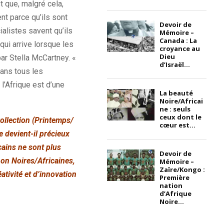
st que, malgré cela,
nt parce qu’ils sont
Devoir de
alistes savent qu’ils
Mémoire –
Canada : La
qui arrive lorsque les
croyance au
Dieu
ar Stella McCartney. «
d’Israël...
Dans tous les
l’Afrique est d’une
La beauté
Noire/Africai
ne : seuls
ceux dont le
ollection (Printemps/
cœur est...
 devient-il précieux
cains ne sont plus
Devoir de
non Noires/Africaines,
Mémoire –
Zaïre/Kongo :
ativité et d’innovation
Première
nation
d’Afrique
Noire...