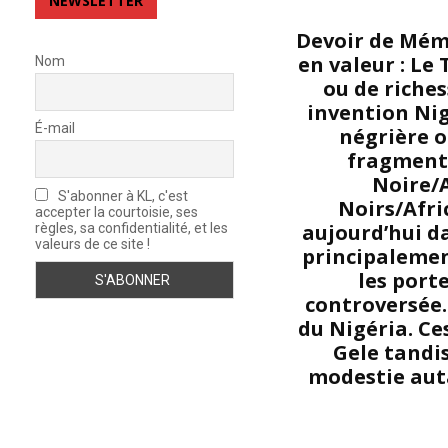
NEWSLETTER
Devoir de Mémo
en valeur : Le
Nom
ou de riches
invention Nig
É-mail
négrière o
fragment 
Noire/A
S'abonner à KL, c'est
Noirs/Afri
accepter la courtoisie, ses
aujourd’hui da
règles, sa confidentialité, et les
valeurs de ce site !
principalemen
les porte
controversée.
du Nigéria. Ce
Gele tandis
modestie auta