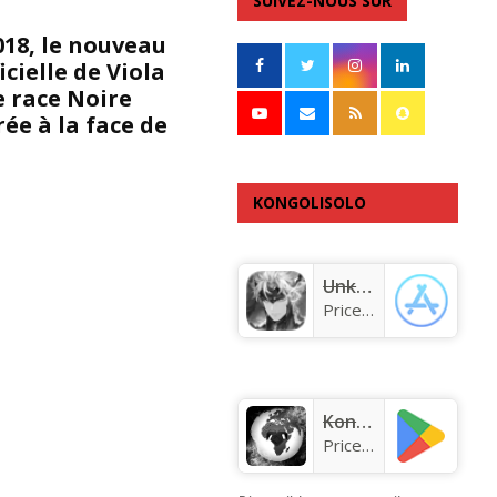
SUIVEZ-NOUS SUR
018, le nouveau
cielle de Viola
e race Noire
ée à la face de
KONGOLISOLO
APPLICATION
Unknown app
Price:
Free
KongoLisolo
Price:
Free