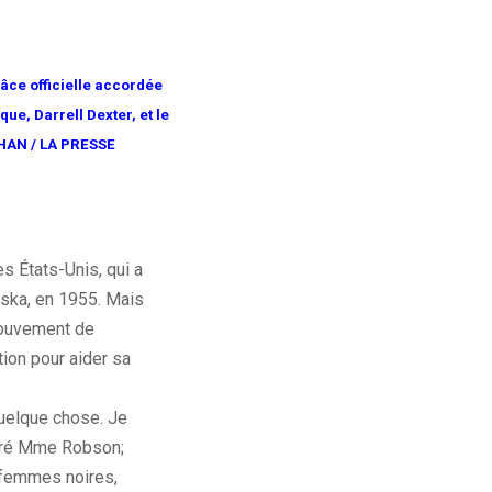
âce officielle accordée
e, Darrell Dexter, et le
GHAN / LA PRESSE
es États-Unis, qui a
ska, en 1955.
Mais
mouvement de
tion pour aider sa
quelque chose.
Je
laré Mme
Robson;
s femmes noires,