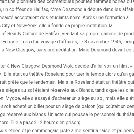
ait une pionnière des cosmétiques pour les femmes noires du C
e, un coiffeur de Halifax, Mme Desmond a débuté dans les affai
beauté acceptaient des étudiants noirs.
Après une formation à
c
City
et New-York, elle a fondé sa propre institution, la
l
of
Beauty
Culture de Halifax, vendant sa propre gamme de produi
e-Écosse.
Lors d’un voyage d’affaires, le 8 novembre 1946, lorsq
e à
New
Glasgow, sans préméditation, Mme Desmond devint célè
êter à
New
Glasgow, Desmond Viola décide d’aller voir un film :
«
»
.
Elle était au théâtre
Roseland
pour tuer le temps alors qu’un ga
erait prête que le lendemain.
Mais le
Roseland
était un théâtre qui
es sièges au sol étaient réservés aux Blancs, tandis que les clie
n.
Myope, elle a essayé d’acheter un siège au sol, mais elle a ét
avoir acheté un billet pour un siège de balcon
(qui coûtait un c
ège réservé aux blancs.
Un acte qui poussa le personnel du théâtr
hors.
Elle a passé 12 heures en prison;
uis étirée et je commençais juste à me sentir à l’aise et j’ai pensé,