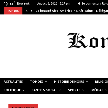
C
New York
August 6, 2026 - 5:27 pm
Se connecter / Rejo
32
La beauté Afro-Américaine/Africaine – L’élég
TOP DIX
ACTUALITÉS
TOP DIX
HISTOIRE DE NOIRS
RELIGIO
POLITIQUE
SANTE & SOCIAL
SPORTS
MÉDIAS