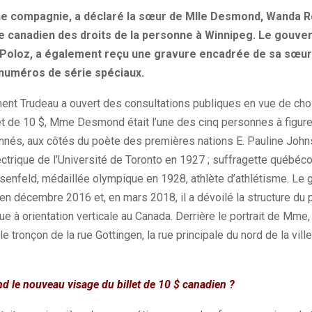
ne compagnie, a déclaré la sœur de Mlle Desmond, Wanda
R
canadien des droits de la personne à Winnipeg.
Le gouver
Poloz
, a également reçu une gravure encadrée de sa sœur 
numéros de série spéciaux.
ment
Trudeau
a ouvert des consultations publiques en vue de ch
let de 10 $, Mme Desmond était l’une des cinq personnes à figurer
nnés, aux côtés du poète des premières nations E. Pauline John
trique de l’Université de Toronto en 1927 ;
suffragette québéc
senfeld
, médaillée olympique en 1928, athlète d’athlétisme.
Le 
 en décembre 2016 et, en mars 2018, il a dévoilé la structure du pr
ue à orientation verticale au Canada.
Derrière le portrait de Mme
le tronçon de la rue
Gottingen
, la rue principale du nord de la vill
nd le nouveau visage du billet de 10 $ canadien ?