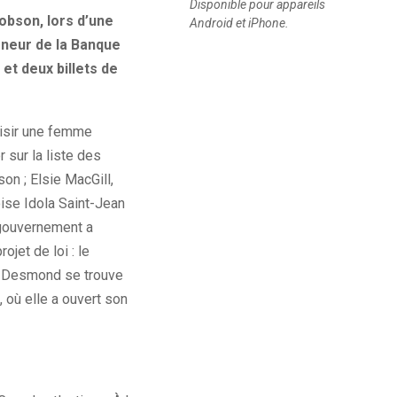
Disponible pour appareils
obson
, lors d’une
Android et iPhone.
neur de la Banque
et deux billets de
oisir une femme
 sur la liste des
son ;
Elsie
MacGill
,
oise
Idola
Saint-Jean
gouvernement a
ojet de loi :
le
, Desmond se trouve
e, où elle a ouvert son