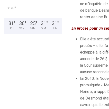
ne m’inquiète de 
°
30
de banque Desmo
rester assise là.
31
°
30
°
25
°
31
°
31
°
En procès pour un se
JEU
VEN
SAM
DIM
LUN
Elle a été accus
procès
–
elle n’a
échappé à la diffé
amende de 26 $.
la Cour suprême 
aucune reconnais
En 2010, la Nouv
promulguée.
« Me
Noire », a rappel
de Desmond était 
savoir qu’elle est