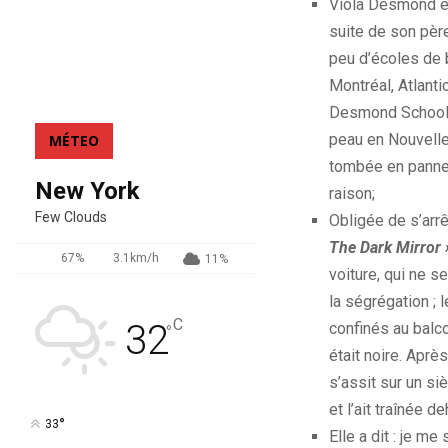
Viola Desmond ét
suite de son pèr
peu d’écoles de 
Montréal,
Atlanti
Desmond
Schoo
peau en Nouvell
MÉTEO
tombée en pann
New York
raison;
Few Clouds
Obligée de s’arr
The
Dark
Mirror
67%
3.1km/h
11%
voiture, qui ne s
la ségrégation ;
l
C
32
confinés au balco
°
était noire.
Après 
s’assit sur un si
et l’
ait
traînée de
°
33
Elle a dit :
je me s