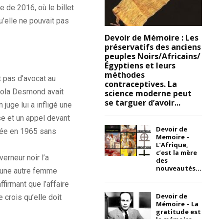
de 2016, où le billet
qu’elle ne pouvait pas
Devoir de Mémoire : Les
préservatifs des anciens
peuples Noirs/Africains/
Égyptiens et leurs
méthodes
t pas d’avocat au
contraceptives. La
iola Desmond avait
science moderne peut
se targuer d’avoir...
 juge lui a infligé une
e et un appel devant
Devoir de
e en 1965 sans
Memoire –
L’Afrique,
c’est la mère
verneur noir l’a
des
nouveautés...
à une autre femme
firmant que l’affaire
Devoir de
 crois qu’elle doit
Mémoire – La
gratitude est