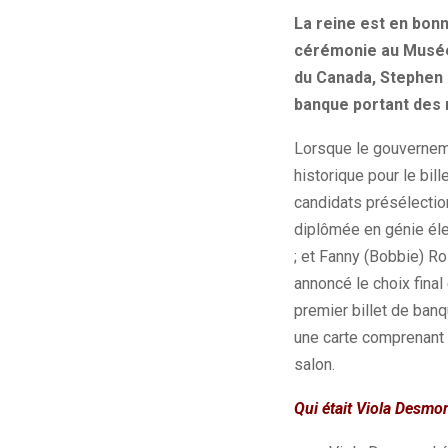
La
reine est en bon
cérémonie au Musée 
du Canada, Stephen
banque portant des 
Lorsque le gouverne
historique pour le bil
candidats présélectio
diplômée en génie élec
;
et Fanny
(Bobbie)
Ro
annoncé le choix final
premier billet de banq
une carte comprenant 
salon.
Qui était Viola Desmo