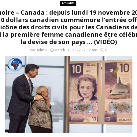
Actualité
ire – Canada : depuis lundi 19 novembre 2
 10 dollars canadien commémore l’entrée offi
icône des droits civils pour les Canadiens d
 la première femme canadienne être célébr
la devise de son pays … (VIDÉO)
par
Admi1
March 10, 2022 - 2:02 am
0