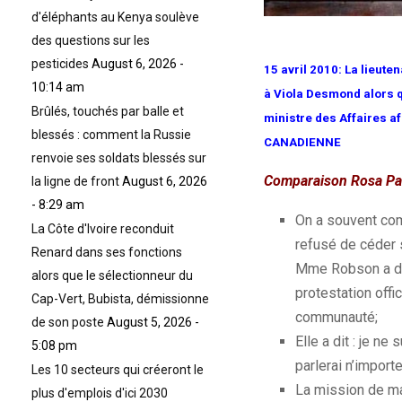
d'éléphants au Kenya soulève
des questions sur les
pesticides
August 6, 2026 -
15 avril 2010: La lieut
10:14 am
à Viola Desmond alors q
Brûlés, touchés par balle et
ministre des Affaires 
blessés : comment la Russie
CANADIENNE
renvoie ses soldats blessés sur
Comparaison Rosa
Pa
la ligne de front
August 6, 2026
- 8:29 am
On a souvent c
La Côte d'Ivoire reconduit
refusé de céder 
Renard dans ses fonctions
Mme
Robson
a d
alors que le sélectionneur du
protestation offic
Cap-Vert, Bubista, démissionne
communauté;
de son poste
August 5, 2026 -
Elle a dit :
je
ne su
5:08 pm
parlerai n’import
Les 10 secteurs qui créeront le
La mission de ma
plus d'emplois d'ici 2030