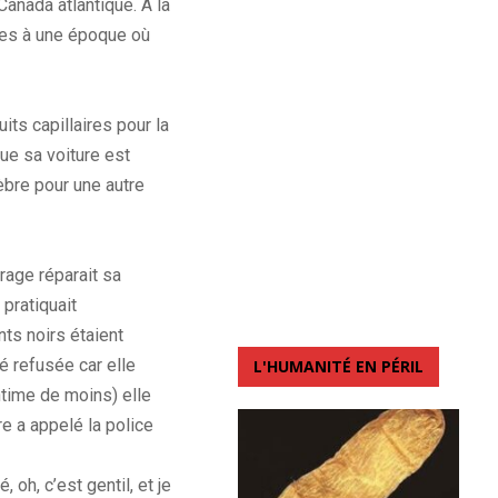
anada atlantique.
À la
res à une époque où
ts capillaires pour la
ue sa voiture est
bre pour une autre
rage réparait sa
 pratiquait
nts noirs étaient
é refusée car elle
L'HUMANITÉ EN PÉRIL
entime de moins)
elle
e a appelé la police
 oh, c’est gentil, et je