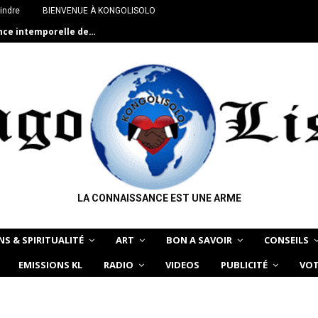
indre
BIENVENUE À KONGOLISOLO
ance intemporelle de…
LA CONNAISSANCE EST UNE ARME
NS & SPIRITUALITÉ
ART
BON A SAVOIR
CONSEILS
EMISSIONS KL
RADIO
VIDEOS
PUBLICITÉ
VOT