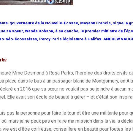
enante-gouverneure de la Nouvelle-Écosse, Mayann Francis, signe la gr
ue sa soeur, Wanda Robson, à sa gauche, le premier ministre de l’époqu
afro-néo-écossaises, Percy Paris législature à Halifax. ANDREW VAU
rks
omparé Mme Desmond à Rosa
Parks
, l’héroïne des droits civils d
sa place dans le bus à un passager blanc de Montgomery, en Ala
éclaré en 2016 que sa sœur ne voulait pas se joindre à aucun 
iel.
Elle avait son école de beauté à gérer
–
et c’était son inspira
is pas la personne pour faire le tour et être une militante pour 
e où, mais je ne peux pas en faire ma mission dans la vie, a déc
 vie est d’être coiffeuse, conseillère en beauté pour toutes le