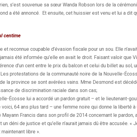
rien,
s’est
souvenue sa sœur Wanda Robson lors de la cérémonie 
nd a été annoncé.
Et
ensuite, cet huissier est venu et lui a dit 
ul centime
ée et reconnue coupable d’évasion fiscale pour un sou.
Elle n’avai
 jamais été informée qu’elle en avait le droit.
Faisant valoir que V
rence d’un cent entre le prix du balcon et celui du billet au sol, un
Les protestations de la communauté noire de la Nouvelle-Écoss
de la province se sont avérées vains.
Mme Desmond est décédé
sance de discrimination raciale dans son cas;
elle-Écosse lui a accordé un pardon gratuit
– et le lieutenant-gou
 voici, 64 ans plus tard –
une femme noire qui donne la liberté 
é
Mayann
Francis dans son profil de 2014 concernant le pardon, af
un déni de justice et qu’elle n’aurait jamais dû être accusée.
« Je
 maintenant libre ».