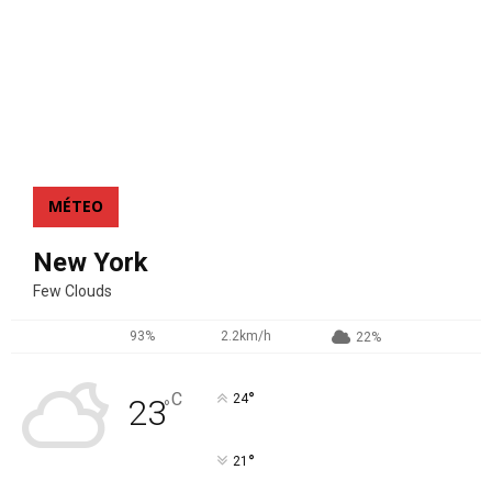
MÉTEO
New York
Few Clouds
93%
2.2km/h
22%
°
C
24
23
°
°
21