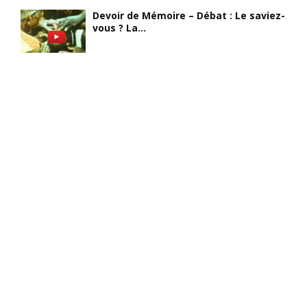
Devoir de Mémoire – Débat : Le saviez-
vous ? La...