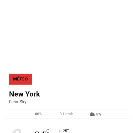
MÉTEO
New York
Clear Sky
86%
3.1km/h
8%
°
C
25