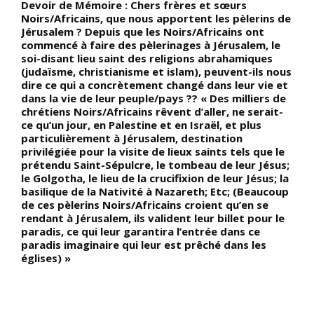
Devoir de Mémoire : Chers frères et sœurs
D
,
Noirs/Africains, que nous apportent les pèlerins de
a
Jérusalem ? Depuis que les Noirs/Africains ont
g
commencé à faire des pèlerinages à Jérusalem, le
N
soi-disant lieu saint des religions abrahamiques
f
(judaïsme, christianisme et islam), peuvent-ils nous
g
dire ce qui a concrètement changé dans leur vie et
G
dans la vie de leur peuple/pays ?? « Des milliers de
s
chrétiens Noirs/Africains rêvent d’aller, ne serait-
r
ce qu’un jour, en Palestine et en Israël, et plus
s
du
particulièrement à Jérusalem, destination
p
privilégiée pour la visite de lieux saints tels que le
H
prétendu Saint-Sépulcre, le tombeau de leur Jésus;
le Golgotha, le lieu de la crucifixion de leur Jésus; la
basilique de la Nativité à Nazareth; Etc; (Beaucoup
t
de ces pèlerins Noirs/Africains croient qu’en se
rendant à Jérusalem, ils valident leur billet pour le
paradis, ce qui leur garantira l’entrée dans ce
paradis imaginaire qui leur est prêché dans les
églises) »