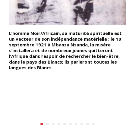
L’homme Noir/Africain, sa maturité spirituelle est
L
un vecteur de son indépendance matérielle : le 10
u
septembre 1921 à Mbanza Nsanda, la misère
j
m
s’installera et de nombreux jeunes quitteront
1
l’Afrique dans l’espoir de rechercher le bien-être,
d
dans le pays des Blancs; ils parleront toutes les
d
La
langues des Blancs
a
d
j
e
u
»