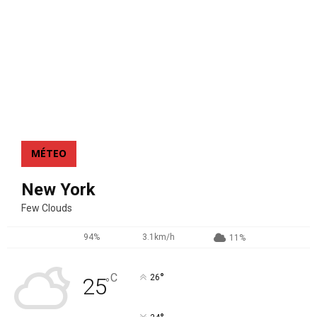
MÉTEO
New York
Few Clouds
94%
3.1km/h
11%
°
C
26
25
°