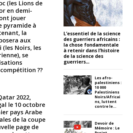
c (les Lions de
r
hor en demi-
a
vont jouer
l
p
ne pyramide à
r
tenant, la
L’essentiel de la science
o
des guerriers africains :
 posera aux
n
la chose fondamentale
 (les Noirs, les
o
à retenir dans l’histoire
ienne), se
n
de la science des
c
isations
guerriers...
é
 compétition ??
p
Les afro-
a
palestiniens :
r
10 000
M
Palestiniens
Qatar 2022,
Noirs/Africai
a
ns, luttent
al le 10 octobre
l
contre le...
c
mier pays Arabe
o
nales de la coupe
l
Devoir de
velle page de
Mémoire : Le
m
Projet