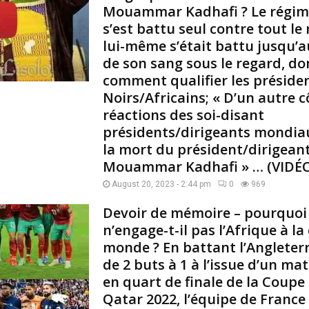
Mouammar Kadhafi ? Le régim
ا
s’est battu seul contre tout l
ل
lui-même s’était battu jusqu’a
ن
ا
de son sang sous le regard, do
ص
comment qualifier les préside
ر
Noirs/Africains; « D’un autre cô
ح
réactions des soi-disant
س
présidents/dirigeants mondiau
ي
ن
la mort du président/dirigean
)
Mouammar Kadhafi » … (VIDÉ
,
August 20, 2023 - 2:44 pm
0
969
n
é
Devoir de mémoire – pourquoi
l
n’engage-t-il pas l’Afrique à l
e
monde ? En battant l’Angleterr
1
5
de 2 buts à 1 à l’issue d’un ma
j
en quart de finale de la Coup
a
Qatar 2022, l’équipe de France 
n