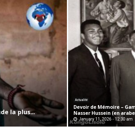
D
e
v
o
i
r
Actualité
d
Devoir de Mémoire – Gam
e
e la plus...
Nasser Hussein (en arabe.
M
January 11, 2026 - 12:30 am
é
m
o