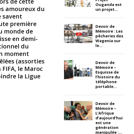
lors de cette
X
Ouganda est
les amoureux du
à
un projet...
l
e savent
’
oute première
Devoir de
U
 du monde de
Mémoire : Les
n
pêcheries des
isse en demi-
i
Wagenia sur
ptionnel du
le...
v
 un moment
e
r
êlées (assorties
Devoir de
s
a FIFA, le Maroc
Mémoire –
i
Esquisse de
indre la Ligue
l’histoire du
t
téléphone
é
portable...
d
u
G
Devoir de
Mémoire –
h
L’Afrique
a
d’aujourd’hui
n
est une
génération
a
manipulée :...
l