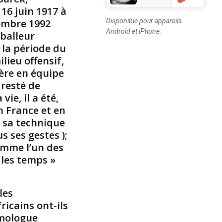
n
16 juin 1917 à
g
embre 1992
Disponible pour appareils
e
Android et iPhone.
tballeur
r
e
la période du
n
lieu offensif,
A
ière en équipe
f
 resté de
r
ie, il a été,
i
q
n France et en
u
 sa technique
e
s ses gestes );
,
omme l’un des
e
 les temps »
s
t
l
les
e
r
ricains ont-ils
é
omologue
s