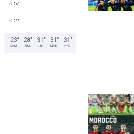
v
°
24
e
d
e
°
23
s
a
p
23
°
28
°
31
°
31
°
31
°
r
SAM
DIM
LUN
MAR
MER
o
p
r
e
l
i
b
e
r
t
é
;
o
n