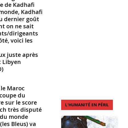
e de Kadhafi
u
e monde, Kadhafi
m
u dernier goût
é
d
nt on ne sait
’
nts/dirigeants
u
té, voici les
n
d
x juste après
i
s
t Libyen
c
O)
o
u
r
 le Maroc
s
a coupe du
m
e sur le score
a
L'HUMANITÉ EN PÉRIL
g
tch très disputé
i
e du monde
s
(les Bleus) va
t