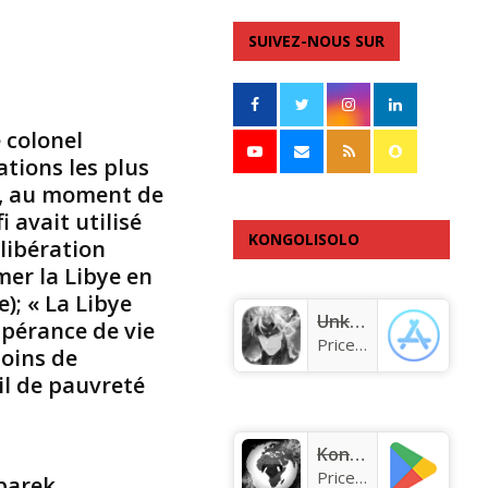
i
r
SUIVEZ-NOUS SUR
e
–
J
e
 colonel
n
ations les plus
e
t, au moment de
s
 avait utilisé
u
KONGOLISOLO
 libération
i
s
mer la Libye en
APPLICATION
p
e); « La Libye
a
Unknown app
espérance de vie
s
Price:
Free
moins de
u
il de pauvreté
n
é
t
r
KongoLisolo
a
Price:
Free
barek,