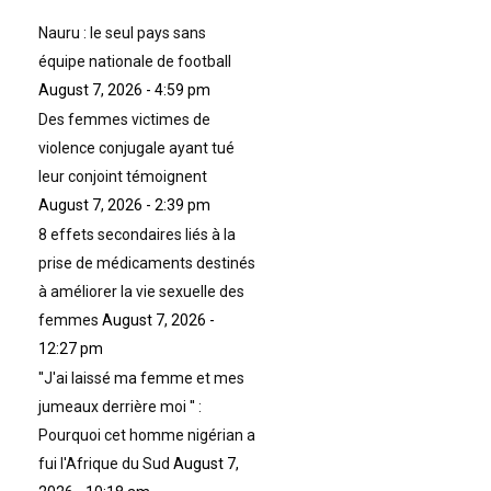
i
q
Nauru : le seul pays sans
u
équipe nationale de football
e
August 7, 2026 - 4:59 pm
l
Des femmes victimes de
o
r
violence conjugale ayant tué
s
leur conjoint témoignent
q
August 7, 2026 - 2:39 pm
u
8 effets secondaires liés à la
’
o
prise de médicaments destinés
n
à améliorer la vie sexuelle des
s
femmes
August 7, 2026 -
e
12:27 pm
c
r
''J'ai laissé ma femme et mes
o
jumeaux derrière moi '' :
i
Pourquoi cet homme nigérian a
t
fui l'Afrique du Sud
August 7,
l