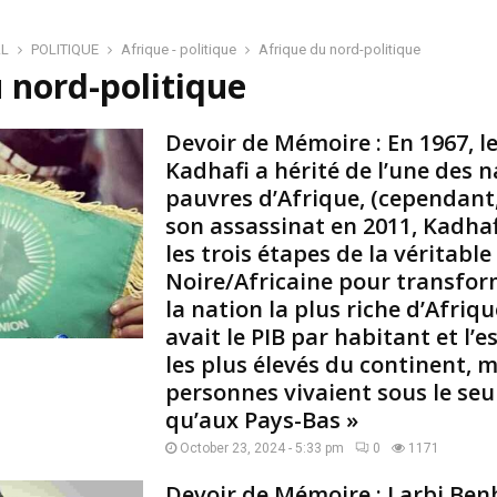
i
r
AL
POLITIQUE
Afrique - politique
Afrique du nord-politique
e
 nord-politique
–
G
a
Devoir de Mémoire : En 1967, le
m
Kadhafi a hérité de l’une des n
a
pauvres d’Afrique, (cependan
l
son assassinat en 2011, Kadhafi
A
les trois étapes de la véritable
b
d
Noire/Africaine pour transfor
e
la nation la plus riche d’Afriqu
l
avait le PIB par habitant et l’
N
les plus élevés du continent, 
a
personnes vivaient sous le seu
s
s
qu’aux Pays-Bas »
e
October 23, 2024 - 5:33 pm
0
1171
r
H
Devoir de Mémoire : Larbi Ben