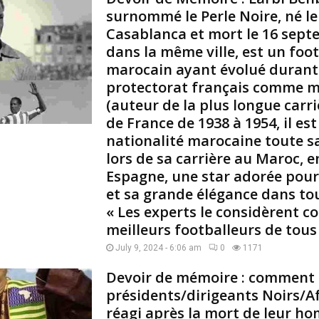
u
surnommé le Perle Noire, né le 
s
Casablanca et mort le 16 sept
s
dans la même ville, est un foo
e
i
marocain ayant évolué durant 
n
protectorat français comme mi
(
(auteur de la plus longue carr
e
de France de 1938 à 1954, il est
n
nationalité marocaine toute sa v
a
r
lors de sa carrière au Maroc, e
a
Espagne, une star adorée pour
b
et sa grande élégance dans tou
e
« Les experts le considèrent c
:
meilleurs footballeurs de tous
ج
م
July 9, 2024 - 6:06 am
0
1171
ا
Devoir de mémoire : comment 
ل
ع
présidents/dirigeants Noirs/Af
ب
réagi après la mort de leur h
د