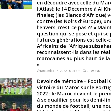
en découdre avec celle du Maro
v
l’Atlas); le 14 Décembre à Al K
i
finales; (les Blancs d’Afrique) 
e
r
contre (les Noirs d’Europe), u
1
l’envers, n’est-ce pas ?? « Main
9
question qui se pose et qui se
1
futures générations est celle-ci
8
Africains de l’Afrique subsahar
à
A
reconnaissent-ils dans les réal
l
marocaines au plus haut de la
e
»
x
a
December 14, 2022 - 6:06 am
0
795
n
Devoir de mémoire – Football 
d
victoire du Maroc sur le Portug
r
i
2022 : le Maroc devient le pre
e
à se qualifier pour les demi-fi
e
du monde de football; une nou
t