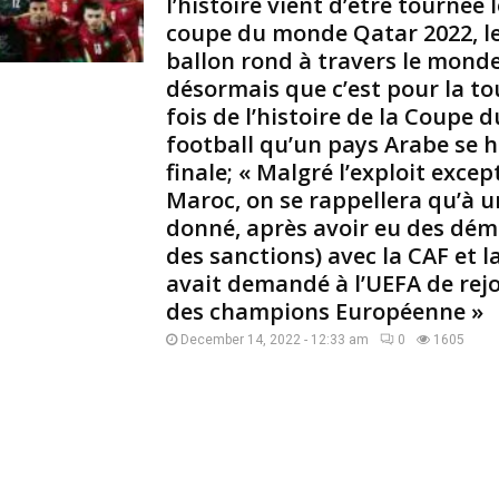
l’histoire vient d’être tournée 
d
coupe du monde Qatar 2022, 
é
c
ballon rond à travers le mond
é
désormais que c’est pour la t
d
fois de l’histoire de la Coupe
é
football qu’un pays Arabe se h
l
finale; « Malgré l’exploit exce
e
Maroc, on se rappellera qu’à
2
8
donné, après avoir eu des dém
s
des sanctions) avec la CAF et l
e
avait demandé à l’UEFA de rejo
p
des champions Européenne »
t
e
December 14, 2022 - 12:33 am
0
1605
m
b
r
e
1
9
7