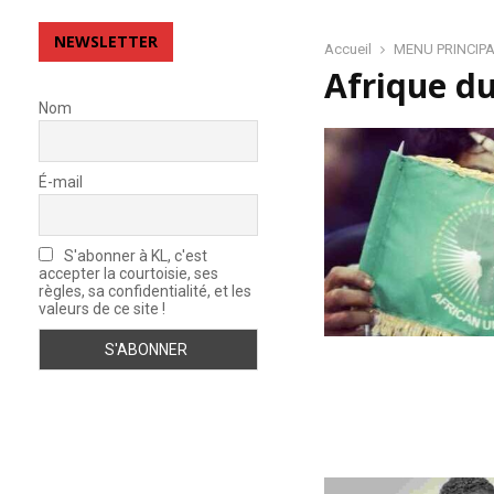
e
v
NEWSLETTER
o
Accueil
MENU PRINCIP
i
Afrique du
r
Nom
d
e
M
É-mail
é
m
o
S'abonner à KL, c'est
i
accepter la courtoisie, ses
r
règles, sa confidentialité, et les
e
valeurs de ce site !
–
L
a
f
o
r
m
e