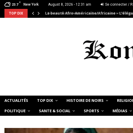
C
New York
August 8, 2026 - 12:31 am
Se connecter / R
23.7
La beauté Afro-Américaine/Africaine – L’élég
TOP DIX
ACTUALITÉS
TOP DIX
HISTOIRE DE NOIRS
RELIGIO
POLITIQUE
SANTE & SOCIAL
SPORTS
MÉDIAS