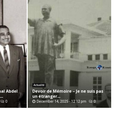
D
e
v
o
i
r
Actualité
d
al Abdel
Devoir de Mémoire – Je ne suis pas
e
..
un étranger...
M
0
December 14, 2025 - 12:12 pm
0
é
m
o