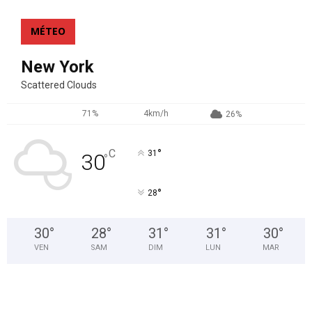
MÉTEO
New York
Scattered Clouds
71%
4km/h
26%
°
C
31
30
°
°
28
30
°
28
°
31
°
31
°
30
°
VEN
SAM
DIM
LUN
MAR