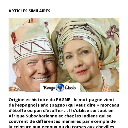
ARTICLES SIMILAIRES
Origine et histoire du PAGNE : le mot pagne vient
D
de l’espagnol Paño (pagno) qui veut dire « morceau
j
d’étoffe ou pan d’étoffe» … Il s’utilise surtout en
R
Afrique Subsaharienne et chez les Indiens qui se
«
ui
couvrent de différentes manières par exemple de
f
la ceinture aux genoux ou du torses aux chevilles
b