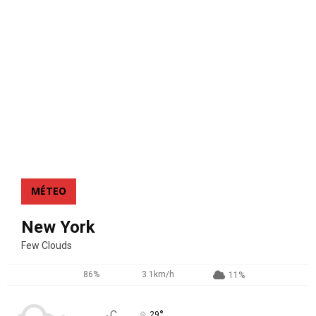
MÉTEO
New York
Few Clouds
86%
3.1km/h
11%
°
C
29