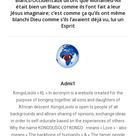
Blancs/Occidentaux diront que Mohamed-Ali
était bien un Blanc comme ils l’ont fait à leur
Jésus imaginaire; c’est comme ça qu’ils ont même
blanchi Dieu comme s’ils l’avaient déjà vu, lui un
Esprit
Admi1
KongoLisolo « KL » In acronym is a website created for the
purpose of bringing together all sons and daughters of
African descent. KongoLisolo is open to people of all
backgrounds and allows sharing of opinions, exchange ideas
in order to self-educate based on the experiences of others.
Why the name KONGOLISOLO? KONGO : means « Love » - also
means « The backbone of humanity » & « The tamer people