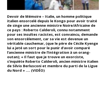
n
Devoir de Mémoire – Italie, un homme politique
D
italien ensorcelé depuis le Kongo pour avoir traité
d
de singe une ancienne ministre Noire/Africaine de
l
ce pays : Roberto Calderoli, connu notamment
v
pour ses insultes racistes, est convaincu, demande
e
son ensorcèlement, car sa vie est devenue un
t
véritable cauchemar, (que le père de Cécile Kyenge
?
lui a jeté un sort pour le punir d’avoir comparé
t
e
l’ancienne ministre de l’Intégration à un orang-
s
outan); « Il faut que je trouve un exorciste,
d
s’inquiète Roberto Calderoli, ancien ministre italien
c
de Silvio Berlusconi et membre du parti de la Ligue
du Nord » …. (VIDÉO)