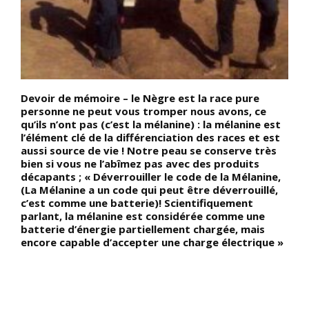
Devoir de mémoire – le Nègre est la race pure
D
personne ne peut vous tromper nous avons, ce
C
qu’ils n’ont pas (c’est la mélanine) : la mélanine est
N
l’élément clé de la différenciation des races et est
N
aussi source de vie ! Notre peau se conserve très
c
bien si vous ne l’abîmez pas avec des produits
u
décapants ; « Déverrouiller le code de la Mélanine,
d
(La Mélanine a un code qui peut être déverrouillé,
q
,
c’est comme une batterie)! Scientifiquement
d
e,
parlant, la mélanine est considérée comme une
R
batterie d’énergie partiellement chargée, mais
l
Un
encore capable d’accepter une charge électrique »
s
l
É
à
l
l