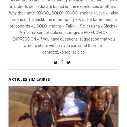
backgrounds and allows sharing of opinions, exchange ideas
in order to self-educate based on the experiences of others.
Why the name KONGOLISOLO? KONGO : means « Love » - also
means « The backbone of humanity » & « The tamer people
of leopards » LISOLO : means « Talk » ... So let us talk Blacks /
Africans! KongoLisolo encourages « FREEDOM OF
EXPRESSION » If you have questions, suggestion that you
want to share with us, you can send them to :
contact@kongolisolo.co
ARTICLES SIMILAIRES