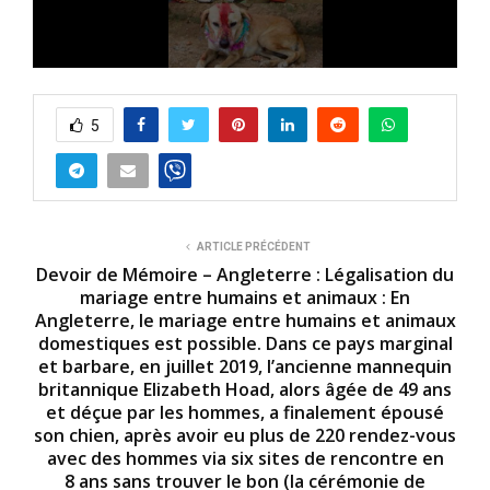
0
s
e
5
c
o
n
d
s
o
f
4
ARTICLE PRÉCÉDENT
m
Devoir de Mémoire – Angleterre : Légalisation du
i
mariage entre humains et animaux : En
n
Angleterre, le mariage entre humains et animaux
u
t
domestiques est possible. Dans ce pays marginal
e
et barbare, en juillet 2019, l’ancienne mannequin
s
britannique Elizabeth Hoad, alors âgée de 49 ans
,
8
et déçue par les hommes, a finalement épousé
s
son chien, après avoir eu plus de 220 rendez-vous
e
avec des hommes via six sites de rencontre en
c
o
8 ans sans trouver le bon (la cérémonie de