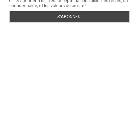
S'abonner à KL, c'est accepter la courtoisie, ses règles, sa
confidentialité, et les valeurs de ce site !