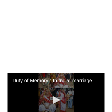
Duty of Memory : In India, marriage to animals is a rare but existing ritual practice linked to local superstitious beliefs. (This was the case of 18-year-old Mangli Munda, who married a stray dog ​​in 2014 in the state of Jharkhand. According to the guru who married her to a dog to ward off bad luck, this young woman was bewitched. Without this union, he said, her family and the village community would be threatened with destruction); « One day, I will marry a man. All girls dream of meeting their Prince Charming. (I'm waiting for mine) », said the beautiful young woman, who already dreams of other men, « Real men »