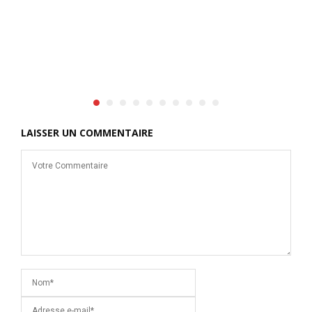
s
l
d
s
LAISSER UN COMMENTAIRE