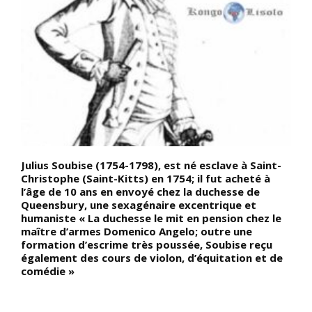
Julius Soubise (1754-1798), est né esclave à Saint-
D
ce
Christophe (Saint-Kitts) en 1754; il fut acheté à
l
l’âge de 10 ans en envoyé chez la duchesse de
i
Queensbury, une sexagénaire excentrique et
g
humaniste « La duchesse le mit en pension chez le
l
maître d’armes Domenico Angelo; outre une
p
formation d’escrime très poussée, Soubise reçu
N
également des cours de violon, d’équitation et de
p
comédie »
s
b
g
c