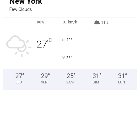
New York
Few Clouds
86%
3.1km/h
11%
°
C
29
27
°
°
26
27
°
29
°
25
°
31
°
31
°
JEU
VEN
SAM
DIM
LUN