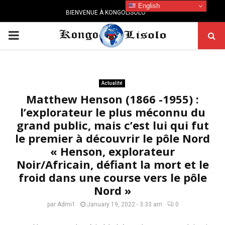
English
BIENVENUE À KONGOLISOLO
PRIMARY
MENU
Actualité
Matthew Henson (1866 -1955) :
l’explorateur le plus méconnu du
grand public, mais c’est lui qui fut
le premier à découvrir le pôle Nord
« Henson, explorateur
Noir/Africain, défiant la mort et le
froid dans une course vers le pôle
Nord »
par
Admi1
January 19, 2022 - 3:33 am
0