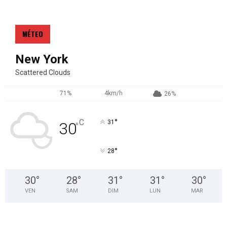
MÉTEO
New York
Scattered Clouds
71%
4km/h
26%
°
C
31
30
°
°
28
30
°
28
°
31
°
31
°
30
°
VEN
SAM
DIM
LUN
MAR