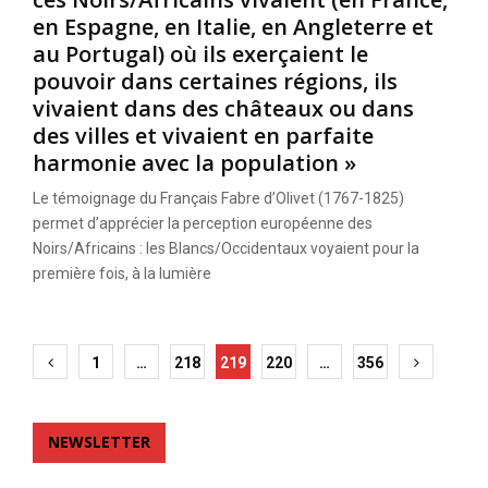
en Espagne, en Italie, en Angleterre et
au Portugal) où ils exerçaient le
pouvoir dans certaines régions, ils
vivaient dans des châteaux ou dans
des villes et vivaient en parfaite
harmonie avec la population »
Le témoignage du Français Fabre d’Olivet (1767-1825)
permet d’apprécier la perception européenne des
Noirs/Africains : les Blancs/Occidentaux voyaient pour la
première fois, à la lumière
Posts
1
…
218
219
220
…
356
pagination
NEWSLETTER