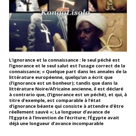
L’ignorance et la connaissance : le seul péché est
V
l’ignorance et le seul salut est l’usage correct de la
a
connaissance; « Quelque part dans les annales de la
S
littérature européenne, quelqu’un a écrit que
r
(l’ignorance est un bonheur); tandis que dans la
d
littérature Noire/Africaine ancienne, il est déclaré
d
à contrario que, (l‘ignorance est un péché), et qui, à
C
titre d’exemple, est comparable à l’état
é
d’ignorance béante qui consiste à attendre d’être
»
e
réellement sauvé »; La longueur d’avance de
l’Egypte à l’invention de l’écriture; l’Égypte avait
déjà une longueur d’avance incomparable
 «
,