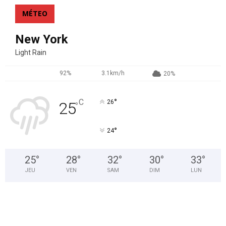
MÉTEO
New York
Light Rain
92%
3.1km/h
20%
°
C
26
25
°
°
24
25
°
28
°
32
°
30
°
33
°
JEU
VEN
SAM
DIM
LUN