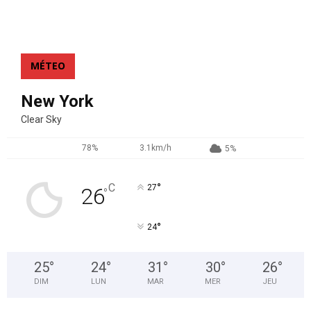
MÉTEO
New York
Clear Sky
78%
3.1km/h
5%
°
C
27
26
°
°
24
25
°
24
°
31
°
30
°
26
°
DIM
LUN
MAR
MER
JEU