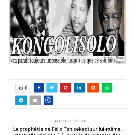
0
ARTICLE PRÉCÉDENT
La prophétie de Félix Tshisekedi sur lui-même,