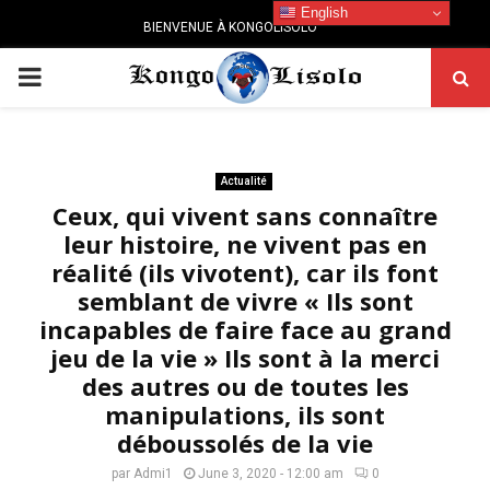
English
BIENVENUE À KONGOLISOLO
PRIMARY
MENU
Actualité
Ceux, qui vivent sans connaître
leur histoire, ne vivent pas en
réalité (ils vivotent), car ils font
semblant de vivre « Ils sont
incapables de faire face au grand
jeu de la vie » Ils sont à la merci
des autres ou de toutes les
manipulations, ils sont
déboussolés de la vie
par
Admi1
June 3, 2020 - 12:00 am
0