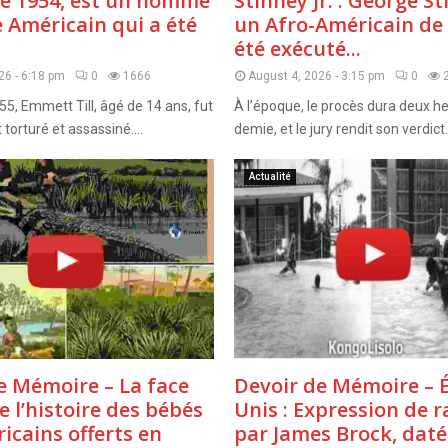
e 1954, est un homme
Stinney Jr. : George Sti
e Américain qui a été
un Afro-Américain de 
été exécuté...
26 - 6:18 pm
0
1666
August 4, 2026 - 3:15 pm
0
55, Emmett Till, âgé de 14 ans, fut
À l’époque, le procès dura deux h
orturé et assassiné....
demie, et le jury rendit son verdict.
Actualité
e Mémoire – La face
Devoir de Mémoire – É
e l’histoire des bébés
Unis : Expression de 
icains offerts en
par James Brock, daté