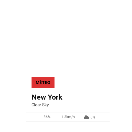
MÉTEO
New York
Clear Sky
86%
1.3km/h
5%