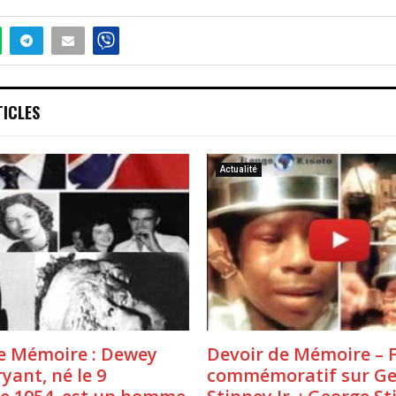
TICLES
Actualité
e Mémoire : Dewey
Devoir de Mémoire – 
ryant, né le 9
commémoratif sur Ge