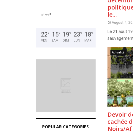
décembr
politiqu
le...
°
22
August 4, 20
Le 21 août 19
22
°
15
°
19
°
23
°
18
°
sauvagement t
VEN
SAM
DIM
LUN
MAR
Actualité
Devoir d
cachée d
POPULAR CATEGORIES
Noirs/Afr