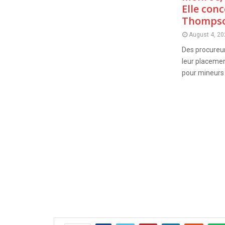
Elle con
Thompso
August 4, 20
Des procureu
leur placemen
pour mineurs j