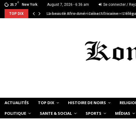
C
New York
August 7, 2026 - 6:36 am
Se connecter / Rej
25.7
La beauté Afro-Américaine/Africaine – L’élég
TOP DIX
ACTUALITÉS
TOP DIX
HISTOIRE DE NOIRS
RELIGIO
POLITIQUE
SANTE & SOCIAL
SPORTS
MÉDIAS