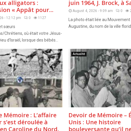
x alligators :
juin 1964, J. Brock, à Sa
sion « Appât pour...
August 4, 2026 - 9:09 am
0
26 - 12:12 pm
0
1127
La photo était liée au Mouvement
Augustine, du nom de la ville florid
et sœurs
ns/Chrétiens, où était votre Jésus-
Dieu d’Israël, lorsque des bébés...
Actualité
e Mémoire : L’affaire
Devoir de Mémoire – É
r s’est déroulée à
Unis : Une histoire
en Caroline du Nord.
bouleversante qu’il n