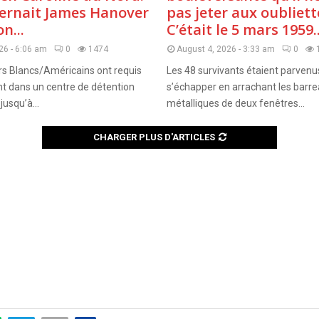
cernait James Hanover
pas jeter aux oubliett
n...
C’était le 5 mars 1959..
26 - 6:06 am
0
1474
August 4, 2026 - 3:33 am
0
rs Blancs/Américains ont requis
Les 48 survivants étaient parvenu
t dans un centre de détention
s’échapper en arrachant les barr
usqu’à...
métalliques de deux fenêtres...
CHARGER PLUS D'ARTICLES