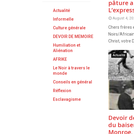
pâture au
L’expres
Actualité
August 4, 20
Informelle
Chers frères 
Culture générale
Noirs/Africai
DEVOIR DE MEMOIRE
Christ, votre 
Humiliation et
Aliénation
Actualité
AFRIKE
Le Noir à travers le
monde
Conseils en général
Réflexion
Esclavagisme
Devoir d
du baise
Monroe, 