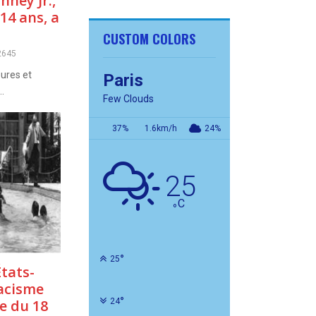
nney Jr.,
14 ans, a
CUSTOM COLORS
2645
eures et
Paris
..
Few Clouds
37%
1.6km/h
24%
25
C
°
°
25
tats-
racisme
°
e du 18
24