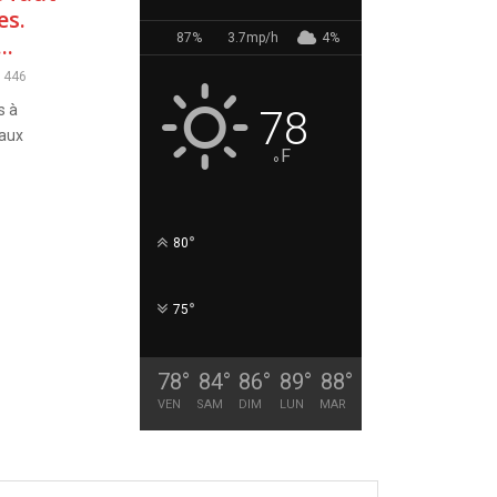
es.
87%
3.7mp/h
4%
..
1446
s à
78
eaux
F
°
°
80
°
75
78
°
84
°
86
°
89
°
88
°
VEN
SAM
DIM
LUN
MAR