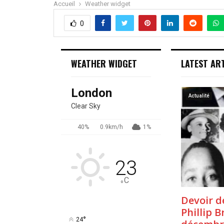
Accueil
Weather widget
0
WEATHER WIDGET
LATEST AR
London
Actualité
Clear Sky
40%
0.9km/h
1%
23
C
°
Devoir d
Phillip B
°
24