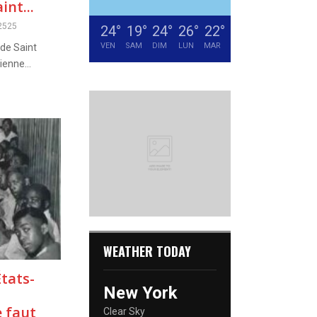
int...
2525
24
°
19
°
24
°
26
°
22
°
VEN
SAM
DIM
LUN
MAR
 de Saint
ienne...
WEATHER TODAY
tats-
New York
e faut
Clear Sky