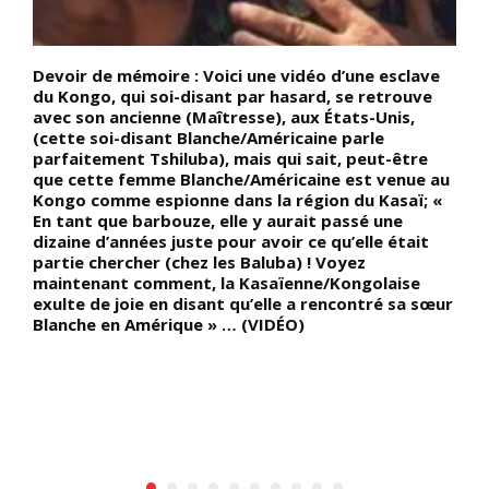
de
Devoir de mémoire : Voici une vidéo d’une esclave
D
du Kongo, qui soi-disant par hasard, se retrouve
N
u
avec son ancienne (Maîtresse), aux États-Unis,
p
(cette soi-disant Blanche/Américaine parle
N
parfaitement Tshiluba), mais qui sait, peut-être
d
t
que cette femme Blanche/Américaine est venue au
i
Kongo comme espionne dans la région du Kasaï; «
é
En tant que barbouze, elle y aurait passé une
d
dizaine d’années juste pour avoir ce qu’elle était
n
e
partie chercher (chez les Baluba) ! Voyez
r
maintenant comment, la Kasaïenne/Kongolaise
e
exulte de joie en disant qu’elle a rencontré sa sœur
c
Blanche en Amérique » … (VIDÉO)
d