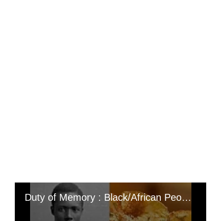
Duty of Memory : Black/African People, did you know that the potato chips you eat every day were invented by a Black/African man, George Speck, who later took the name George Crum? George Speck was born around 1828 in Malta, New York, to a Native American mother and an African American father. (Every time you bite into a potato chip, you discover the delicious taste of one of the world's most famous snacks, a treat that wouldn't exist without the invention of African American inventor George Crum); « He had even worked for a time as a mountain guide and trapper in the Adirondacks of New York State. In 1853, he became head chef at Cary Moon's Lake House restaurant in Saratoga »