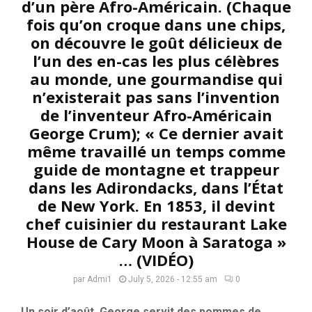
d’un père Afro-Américain. (Chaque
fois qu’on croque dans une chips,
on découvre le goût délicieux de
l’un des en-cas les plus célèbres
au monde, une gourmandise qui
n’existerait pas sans l’invention
de l’inventeur Afro-Américain
George Crum); « Ce dernier avait
même travaillé un temps comme
guide de montagne et trappeur
dans les Adirondacks, dans l’État
de New York. En 1853, il devint
chef cuisinier du restaurant Lake
House de Cary Moon à Saratoga »
… (VIDÉO)
par
Admi1
July 5, 2026 - 12:55 am
0
Un soir d’août, George servit des pommes de