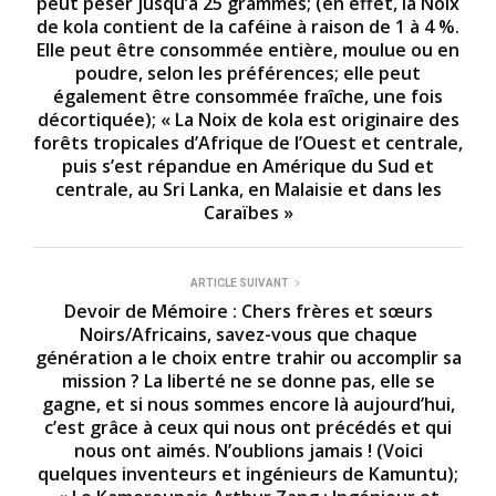
peut peser jusqu’à 25 grammes; (en effet, la Noix
1
4
de kola contient de la caféine à raison de 1 à 4 %.
s
Elle peut être consommée entière, moulue ou en
e
poudre, selon les préférences; elle peut
c
o
également être consommée fraîche, une fois
n
décortiquée); « La Noix de kola est originaire des
d
forêts tropicales d’Afrique de l’Ouest et centrale,
s
puis s’est répandue en Amérique du Sud et
centrale, au Sri Lanka, en Malaisie et dans les
Caraïbes »
ARTICLE SUIVANT
Devoir de Mémoire : Chers frères et sœurs
Noirs/Africains, savez-vous que chaque
génération a le choix entre trahir ou accomplir sa
mission ? La liberté ne se donne pas, elle se
gagne, et si nous sommes encore là aujourd’hui,
c’est grâce à ceux qui nous ont précédés et qui
nous ont aimés. N’oublions jamais ! (Voici
quelques inventeurs et ingénieurs de Kamuntu);