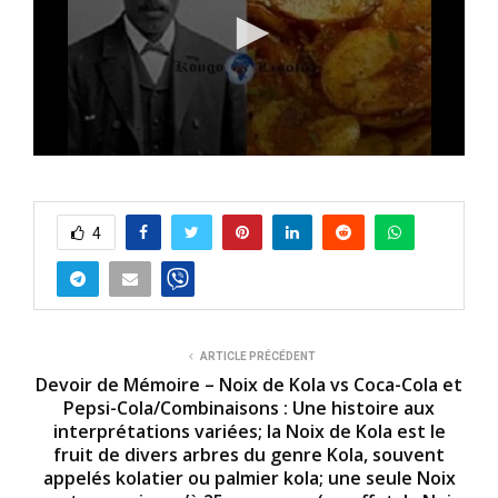
0
s
e
c
o
4
n
d
s
o
f
2
m
ARTICLE PRÉCÉDENT
i
Devoir de Mémoire – Noix de Kola vs Coca-Cola et
n
Pepsi-Cola/Combinaisons : Une histoire aux
u
interprétations variées; la Noix de Kola est le
t
e
fruit de divers arbres du genre Kola, souvent
s
appelés kolatier ou palmier kola; une seule Noix
,