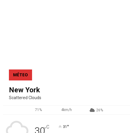
MÉTEO
New York
Scattered Clouds
71%
4km/h
26%
°
C
31
30
°