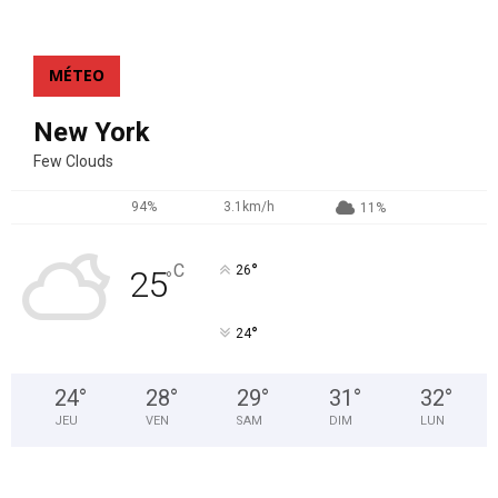
MÉTEO
New York
Few Clouds
94%
3.1km/h
11%
°
C
26
25
°
°
24
24
°
28
°
29
°
31
°
32
°
JEU
VEN
SAM
DIM
LUN