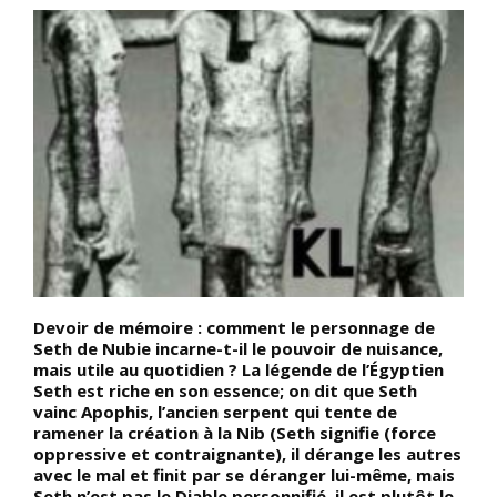
Devoir de mémoire : comment le personnage de
L
u
Seth de Nubie incarne-t-il le pouvoir de nuisance,
p
mais utile au quotidien ? La légende de l’Égyptien
q
Seth est riche en son essence; on dit que Seth
l
vainc Apophis, l’ancien serpent qui tente de
p
ramener la création à la Nib (Seth signifie (force
q
oppressive et contraignante), il dérange les autres
m
avec le mal et finit par se déranger lui-même, mais
d
Seth n’est pas le Diable personnifié, il est plutôt le
l