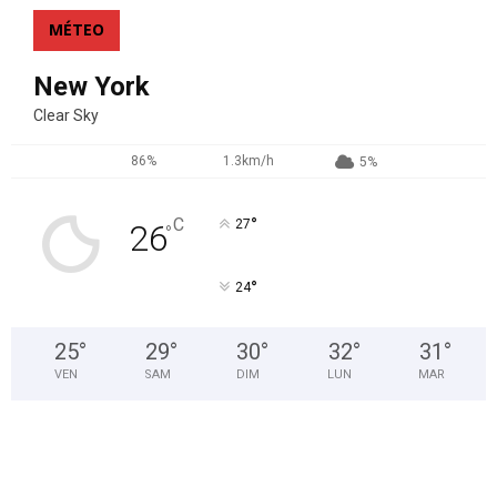
MÉTEO
New York
Clear Sky
86%
1.3km/h
5%
°
C
27
26
°
°
24
25
°
29
°
30
°
32
°
31
°
VEN
SAM
DIM
LUN
MAR