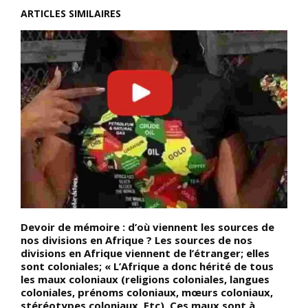
ARTICLES SIMILAIRES
Devoir de mémoire : d’où viennent les sources de
D
e
nos divisions en Afrique ? Les sources de nos
s
divisions en Afrique viennent de l’étranger; elles
q
sont coloniales; « L’Afrique a donc hérité de tous
N
les maux coloniaux (religions coloniales, langues
n
coloniales, prénoms coloniaux, mœurs coloniaux,
1
stéréotypes coloniaux, Etc), Ces maux sont à
A