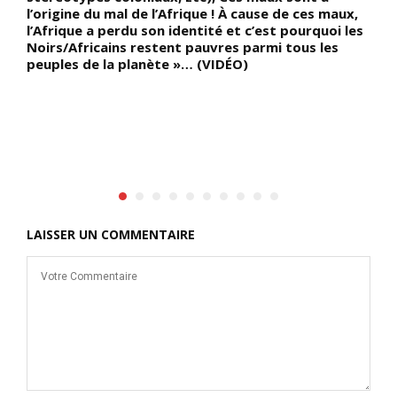
l’origine du mal de l’Afrique ! À cause de ces maux,
f
l’Afrique a perdu son identité et c’est pourquoi les
g
Noirs/Africains restent pauvres parmi tous les
a
peuples de la planète »… (VIDÉO)
s
G
t
d
1
H
LAISSER UN COMMENTAIRE