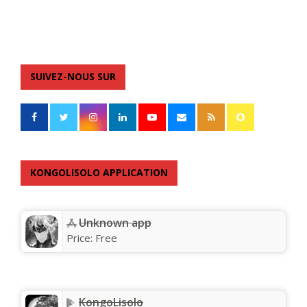
SUIVEZ-NOUS SUR
KONGOLISOLO APPLICATION
Unknown app
Price:
Free
KongoLisolo