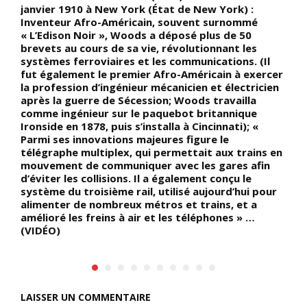
janvier 1910 à New York (État de New York) :
t
Inventeur Afro-Américain, souvent surnommé
l
ui
« L’Edison Noir », Woods a déposé plus de 50
e
brevets au cours de sa vie, révolutionnant les
m
systèmes ferroviaires et les communications. (Il
fut également le premier Afro-Américain à exercer
ar
la profession d’ingénieur mécanicien et électricien
après la guerre de Sécession; Woods travailla
comme ingénieur sur le paquebot britannique
Ironside en 1878, puis s’installa à Cincinnati); «
Parmi ses innovations majeures figure le
télégraphe multiplex, qui permettait aux trains en
mouvement de communiquer avec les gares afin
d’éviter les collisions. Il a également conçu le
système du troisième rail, utilisé aujourd’hui pour
alimenter de nombreux métros et trains, et a
amélioré les freins à air et les téléphones » …
(VIDÉO)
LAISSER UN COMMENTAIRE