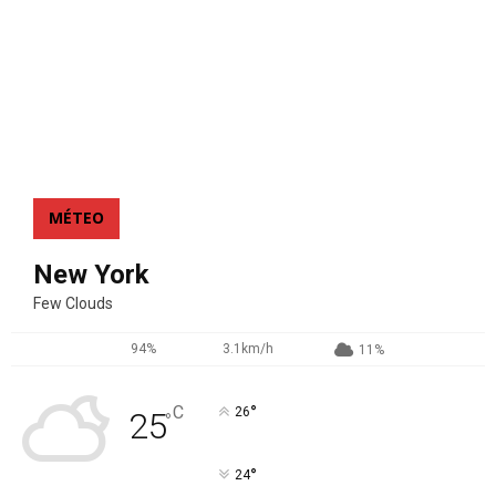
MÉTEO
New York
Few Clouds
94%
3.1km/h
11%
°
C
26
25
°
°
24