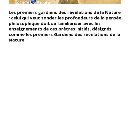
Les premiers gardiens des révélations de la Nature
D
l
: celui qui veut sonder les profondeurs de la pensée
h
philosophique doit se familiariser avec les
c
enseignements de ces prêtres initiés, désignés
q
comme les premiers Gardiens des révélations de la
b
Nature
c
,
(
s
f
s