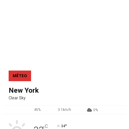
MÉTEO
New York
Clear Sky
45%
3.1km/h
0%
°
C
34
°