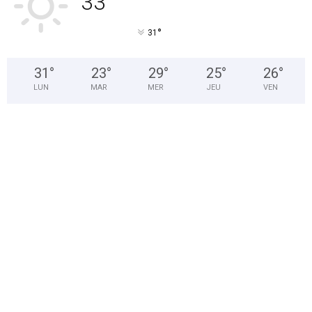
33
°
31
31
°
23
°
29
°
25
°
26
°
LUN
MAR
MER
JEU
VEN