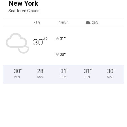
New York
Scattered Clouds
71%
4km/h
26%
°
C
31
30
°
°
28
30
°
28
°
31
°
31
°
30
°
VEN
SAM
DIM
LUN
MAR