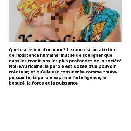
Quel est le but d’un nom ? Le nom est un attribut
D
de l’existence humaine; inutile de souligner que
f
-
dans les traditions les plus profondes de la société
r
Noire/Africaine, la parole est dotée d’un pouvoir
m
créateur; et qu’elle est considérée comme toute-
c
n
puissante; la parole exprime l’intelligence, la
n
es
beauté, la force et la puissance
t