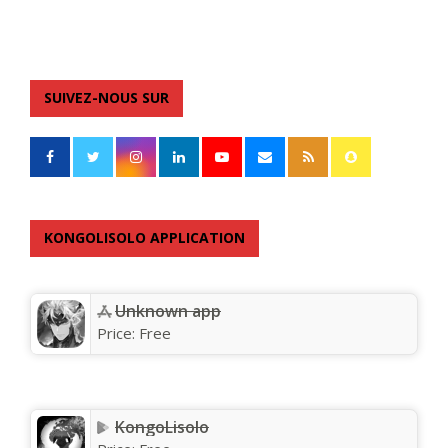
SUIVEZ-NOUS SUR
KONGOLISOLO APPLICATION
Unknown app
Price:
Free
KongoLisolo