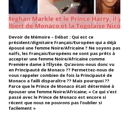
Devoir de Mémoire – Débat : Qui est ce
D
c,
président/dignitaire Français/Européen qui a déjà
l
épousé une femme Noire/Africaine ? Ne soyons pas
s
naïfs, les Français/Européens ne sont pas prêts à
c
accepter une femme Noire/Africaine comme
p
Première dame à l’Élysée. Qu’avons-nous donc vu
r
en Principauté de Monaco ?? Permettez-nous de
l
vous rappeler combien de fois la Principauté de
p
Monaco a failli disparaître ?? Mais pourquoi ??
f
Parce que le Prince de Monaco était déterminé à
i
épouser une femme Noire/Africaine; « Ce qui s’est
L
passé avec le Prince de Monaco est encore si
i
récent que nous ne pouvons pas l’oublier si
s
facilement »