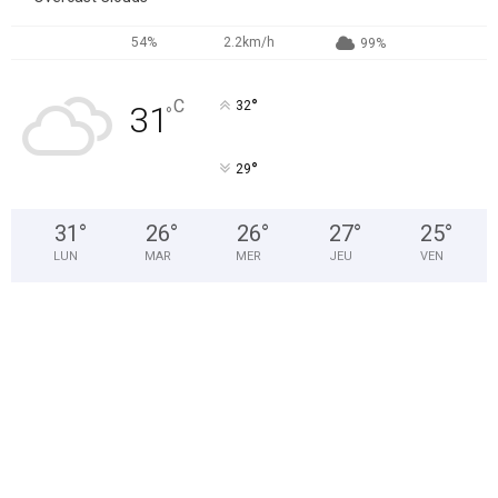
54%
2.2km/h
99%
°
C
32
31
°
°
29
31
°
26
°
26
°
27
°
25
°
LUN
MAR
MER
JEU
VEN